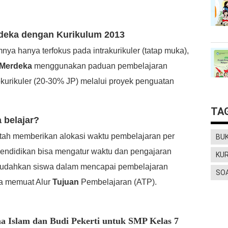
deka dengan Kurikulum 2013
ya hanya terfokus pada intrakurikuler (tatap muka),
 Merdeka
menggunakan paduan pembelajaran
kokurikuler (20-30% JP) melalui proyek penguatan
TA
 belajar?
ntah memberikan alokasi waktu pembelajaran per
BU
 pendidikan bisa mengatur waktu dan pengajaran
KU
emudahkan siswa dalam mencapai pembelajaran
SO
a memuat Alur
Tujuan
Pembelajaran (ATP).
 Islam dan Budi Pekerti untuk SMP Kelas 7